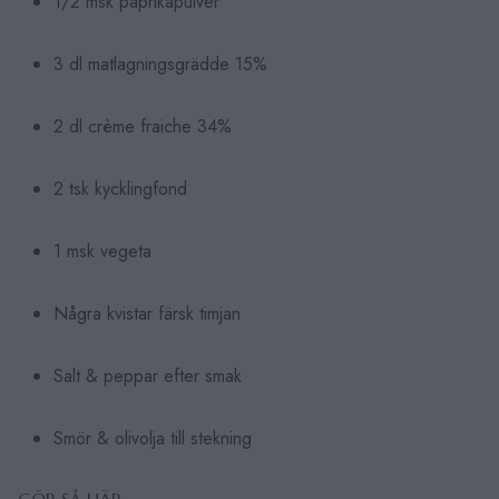
1/2 msk paprikapulver
3 dl matlagningsgrädde 15%
2 dl crème fraiche 34%
2 tsk kycklingfond
1 msk vegeta
Några kvistar färsk timjan
Salt & peppar efter smak
Smör & olivolja till stekning