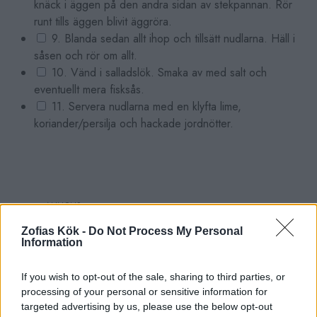
knäck i äggen på den andra sidan av stekpannan. Rör
runt tills äggen blivit äggröra.
9. Blanda sedan allt ihop och tillsätt nudlarna. Häll i
såsen och rör om allt.
10. Vänd i salladslök. Smaka av med salt och
eventuellt mera fisksås.
11. Servera nudlarna med en klyfta lime,
koriander/persilja och hackade jordnötter.
Zofias Kök -
Do Not Process My Personal
Information
If you wish to opt-out of the sale, sharing to third parties, or
processing of your personal or sensitive information for
targeted advertising by us, please use the below opt-out