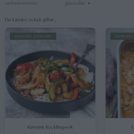
cashewnötssmör
glasnudlar
Du kanske också gillar...
ASIATISKT
,
KYCKLING
ASIATISKT
,
FIS
Kinesisk Kycklingwok
Lax 