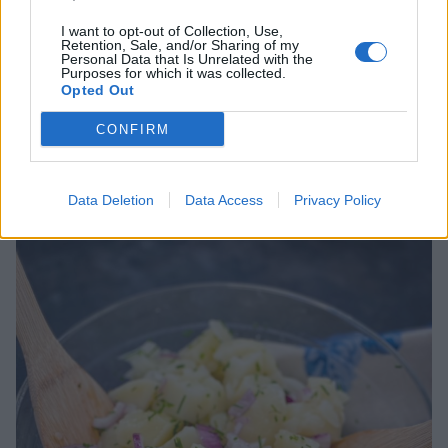
Burek på Balkas vis
I want to opt-out of Collection, Use,
Retention, Sale, and/or Sharing of my
Personal Data that Is Unrelated with the
Purposes for which it was collected.
Opted Out
CONFIRM
Fyllda paprikor
Data Deletion
Data Access
Privacy Policy