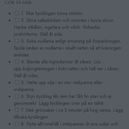
GÖR SÅ HÄR
1. Skär kycklingen tunna strimlor.
2. Skiva salladslöken och moroten i tunna skivor.
Hacka vitkålen, ingefära och vitlök. Finhacka
jordnötterna. Ställ åt sida.
3. Koka nudlarna enligt anvisning på förpackningen.
Spola sedan av nudlarna i iskallt vatten så att kokningen
avslutas.
4. Blanda alla ingredienser till såsen. Lös
upp buljongtärningen i kokt vatten och häll ner i såsen.
Ställ åt sidan.
5. Hetta upp olja i en stor stekpanna eller
wokpanna.
6. Bryn kyckling tills den har fått fin ytan och är
genomstekt. Lägg kycklingen över på en tallrik .
7. Stek grönsaker i ca 5 minuter på hög värme. Lägg
tillbaka kycklingen.
8. Flytta allt innehåll i stekpannan åt ena sidan och