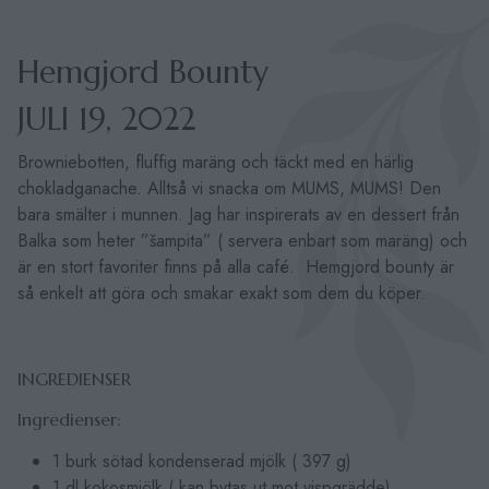
Hemgjord Bounty
JULI 19, 2022
Browniebotten, fluffig maräng och täckt med en härlig
chokladganache. Alltså vi snacka om MUMS, MUMS! Den
bara smälter i munnen. Jag har inspirerats av en dessert från
Balka som heter ”šampita” ( servera enbart som maräng) och
är en stort favoriter finns på alla café. Hemgjord bounty är
så enkelt att göra och smakar exakt som dem du köper.
INGREDIENSER
Ingredienser:
1 burk sötad kondenserad mjölk ( 397 g)
1 dl kokosmjölk ( kan bytas ut mot vispgrädde)