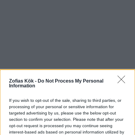
Zofias Kök -
Do Not Process My Personal
Information
If you wish to opt-out of the sale, sharing to third parties, or
200 g mörk choklad 70% eller mjölk choklad
processing of your personal or sensitive information for
2 tsk kokosolja eller rapsolja
targeted advertising by us, please use the below opt-out
Riven kokos
section to confirm your selection. Please note that after your
opt-out request is processed you may continue seeing
interest-based ads based on personal information utilized by