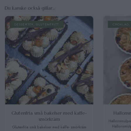
Du kanske också gillar...
DESSERTER
,
GLUTENFRITT
CHOKLAD
Glutenfria små bakelser med kaffe-
Hallons
smörkräm
Hallonsmulpa
Hallonsmulp
Glutenfria små bakelser med kaffe- smörkräm