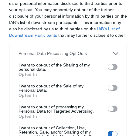
GÖR SÅ HÄR
us or personal information disclosed to third parties prior to
your opt-out. You may separately opt-out of the further
Blanda samtliga ingredienser i en bunke. Kokos massan
disclosure of your personal information by third parties on the
ska vara fuktig och lätt att forma.
IAB’s list of downstream participants. This information may
Häll kokossmeten i en form 30 x 20 cm och platta ut
also be disclosed by us to third parties on the
IAB’s List of
kokosmeten, ställ in i kylen i minst 2 timmar.
Downstream Participants
that may further disclose it to other
Dela ut till bars 15 stycken bars och forma dem med
third parties.
handen i den storlek du önskar. Ställ tillbaka de i kylen
Personal Data Processing Opt Outs
en lite stund.
Hacka chokladen i mindre bitar och smält över ett
I want to opt-out of the Sharing of my
personal data.
vattenbad eller i mikron. Tillsätt kokosoljan. Doppa bars i
Opted In
den smälta chokladen och lägg dem på ett
bakplåtspapper. Strö på kokos på toppen och låt stelna.
I want to opt-out of the Sale of my
Personal Data.
Förvara Bounty Bars i kylen.
Opted In
I want to opt-out of processing my
Personal Data for Targeted Advertising.
ANONNS:
Opted In
I want to opt-out of Collection, Use,
Retention, Sale, and/or Sharing of my