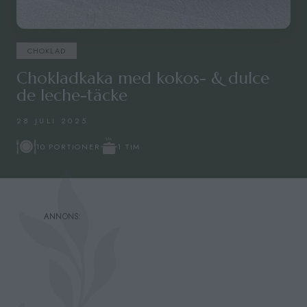
CHOKLAD
Chokladkaka med kokos- & dulce
de leche-täcke
28 JULI 2025
1 TIM
10 PORTIONER