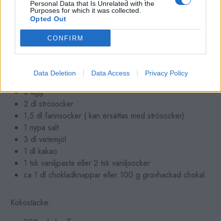
Personal Data that Is Unrelated with the
Purposes for which it was collected.
Opted Out
CONFIRM
INGREDIENSER
Chokladkaka:
Data Deletion
Data Access
Privacy Policy
200 g smör, smält
3 ägg
2 dl strösocker
1,5 dl farinsocker ( kan ersättas med strösocker)
1 nypa salt
3 dl vetemjöl
1 dl kakao
1 tsk vaniljpasta eller 2 tsk vaniljsocker
ca 1 dl chokladknappar eller 100 g grovhackad chokal
Kokostäcke: