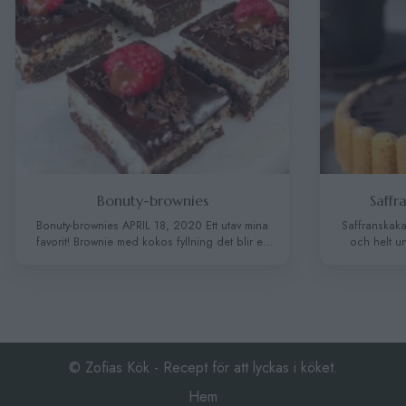
Bonuty-brownies
Saffr
Bonuty-brownies APRIL 18, 2020 Ett utav mina
Saffranskak
favorit! Brownie med kokos fyllning det blir en
och helt u
härlig kombination. Och just kokos och
choklad
choklad är ju två smaker som passar otrolig bra
chokladganach
ihop! Alltså mjuk, krämig och kladdig, och
choklad. Kaka
toppad med mörk choklad. INGREDIENSER
bakformar f
125 g smör 3 st ägg 2 dl strösocker 2 dl
HÄR ÄR
vetemjöl 0.5 …
Continued
INGREDIENSE
© Zofias Kök - Recept för att lyckas i köket.
Hem