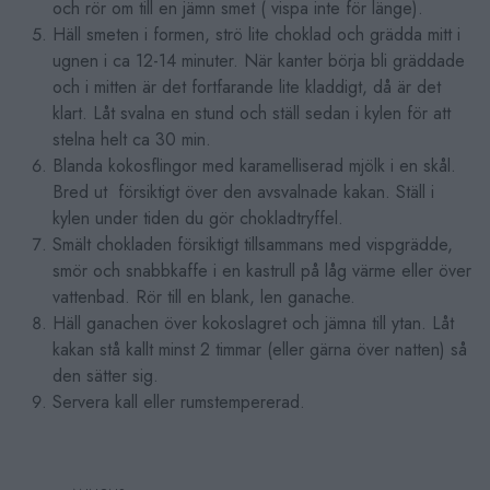
och rör om till en jämn smet ( vispa inte för länge).
Häll smeten i formen, strö lite choklad och grädda mitt i
ugnen i ca 12-14 minuter. När kanter börja bli gräddade
och i mitten är det fortfarande lite kladdigt, då är det
klart. Låt svalna en stund och ställ sedan i kylen för att
stelna helt ca 30 min.
Blanda kokosflingor med karamelliserad mjölk i en skål.
Bred ut försiktigt över den avsvalnade kakan. Ställ i
kylen under tiden du gör chokladtryffel.
Smält chokladen försiktigt tillsammans med vispgrädde,
smör och snabbkaffe i en kastrull på låg värme eller över
vattenbad. Rör till en blank, len ganache.
Häll ganachen över kokoslagret och jämna till ytan. Låt
kakan stå kallt minst 2 timmar (eller gärna över natten) så
den sätter sig.
Servera kall eller rumstempererad.