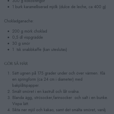
300 g kokosflingor
1 burk karamelliserad mjölk (dulce de leche, ca 400 g)
Chokladganache:
200 g mörk choklad
0,5 dl vispgrädde
30 g smör
1 tsk snabbkaffe (kan uteslutas)
GÖR SÅ HÄR
Sätt ugnen på 175 grader under och över värmen. Klä
en springform (ca 24 cm i diameter) med
bakplåtspapper.
Smält smöret i en kastrull och låt svalna.
Blanda ägg, strösocker,farinsocker och salt i en bunke.
Vispa lätt.
Sikta ner mjöl och kakao, samt det smälta smöret, vanilj