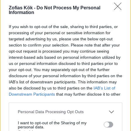
Garnering :
Zofias Kök -
Do Not Process My Personal
Information
200 g mjölkchoklad
If you wish to opt-out of the sale, sharing to third parties, or
processing of your personal or sensitive information for
1 dl vispgrädde
targeted advertising by us, please use the below opt-out
section to confirm your selection. Please note that after your
ca 100 g hasselnötter, rostade & skalade
opt-out request is processed you may continue seeing
interest-based ads based on personal information utilized by
us or personal information disclosed to third parties prior to
1 tsk raps eller solrosolja
your opt-out. You may separately opt-out of the further
disclosure of your personal information by third parties on the
IAB’s list of downstream participants. This information may
GÖR SÅ HÄR
also be disclosed by us to third parties on the
IAB’s List of
Downstream Participants
that may further disclose it to other
Sätt ugnen på 180 grader. Klä en långpanna 30×40 cm.
third parties.
med bakplåtspapper.
Separera äggula från vita.
Personal Data Processing Opt Outs
Vispa äggula tillsammans med 1 dl av socker. Vispa tills
det blir fluffig.
I want to opt-out of the Sharing of my
personal data.
Vispa äggvita i en annan bunke. Vispa till ett skum, och