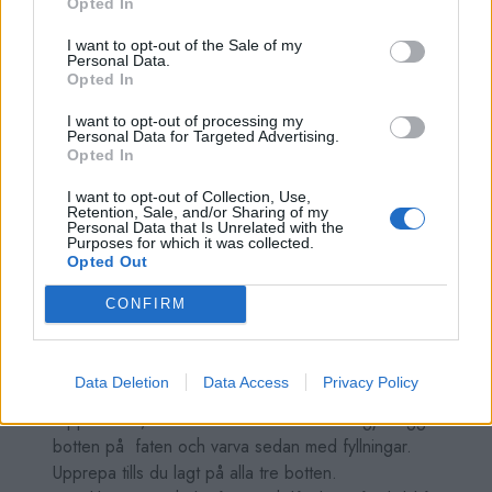
Opted In
tillsätt sedan resten av socker under vispningen. Vispa
I want to opt-out of the Sale of my
tills äggvitan bildar ett fast skum med mjuka toppar.
Personal Data.
Blanda ner äggulan i äggvita.
Opted In
Blanda de torra ingredienser i en skål och sikta sedan
I want to opt-out of processing my
ner i äggsmeten. Tillsätt olja, mjölk och vänd försiktig
Personal Data for Targeted Advertising.
med en slickepott till en klumpfri smet.
Opted In
Bred ut smeten jämnt i långpannan. Grädda mitt i ugnen
I want to opt-out of Collection, Use,
10-12 minuter. Ta ut och låt svalna helt.
Retention, Sale, and/or Sharing of my
Personal Data that Is Unrelated with the
Fyllning
: Vispa vispgrädde, färskost, vaniljsocker och
Purposes for which it was collected.
florsocker i en bunken. Vispa till en fast och krämig
Opted Out
konsistens. Lägg hälften av fyllningen i en annan bunken
CONFIRM
och vispa in nutella.
Montera tårtan: Dela kakan i tre lika delar, från
del långa sida.
Data Deletion
Data Access
Privacy Policy
Lägg små bakplåtspapper runt serveringsfat (för att
slippa kladd, som du sedan dra bort smidig). Lägg första
botten på faten och varva sedan med fyllningar.
Upprepa tills du lagt på alla tre botten.