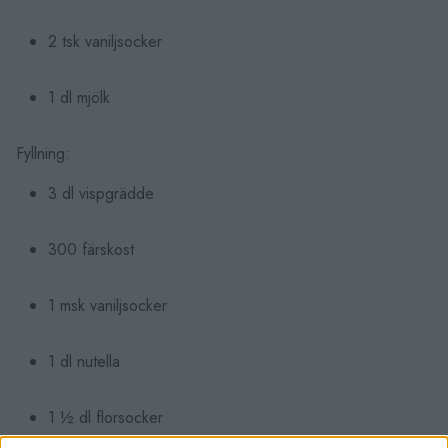
2 tsk vaniljsocker
1 dl mjölk
Fyllning:
3 dl vispgrädde
300 färskost
1 msk vaniljsocker
1 dl nutella
1 ½ dl florsocker