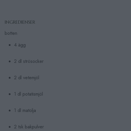
INGREDIENSER
botten
4 ägg
2 dl strösocker
2 dl vetemjöl
1 dl potatismjöl
1 dl matolja
2 tsk bakpulver