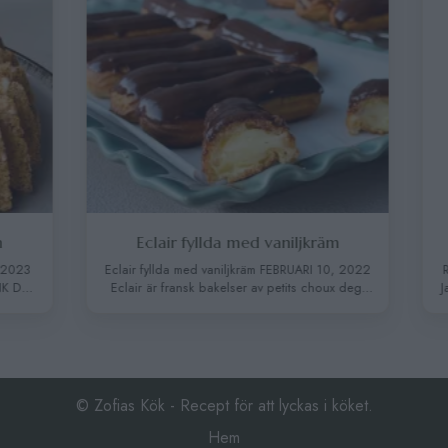
Eclair fyllda med vaniljkräm
Raffa
Eclair fyllda med vaniljkräm FEBRUARI 10, 2022
Raffaello ch
Eclair är fransk bakelser av petits choux deg,
Jag vet att ni
degen påminner mig om churros. Eclair fyller
nu finns den 
man antingen med vaniljkräm eller chokladkräm
passar perfek
och sedan avslutar man att doppa de i
och gott ef
chokladganache eller glasyr. Eclair bakelser är
vaniljrån 100
fantastiskt goda och inte så svåra att göra när
dl kokos
man har väl hittat rätt …
Continued
© Zofias Kök - Recept för att lyckas i köket.
Hem