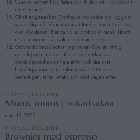
Spackla runt om hela tårtan och låt den står i kylskåpet i
ca 20 minuter.
Chokladganache:
Grovhacka chokladen och lägg i en
värmetålig skål. Värm upp grädden i en kastrull och häll
över chokladen. Blanda tills all choklad är smält. Tillsätt
olja om rör om. Låt svalna lite i rumstemperatur.
Grovhacka hasselnötter (jag brukar köpa de färdig
rostade) och strö över tårtan. Häll sedan över
chokladganachen på hela tårtan och dra bort
bakplåtspapper. Ställ i kylen minst 3-4 tim innan
serveringen, tårtan smaka som bäst dagen efter.
CHOKLAD,
DESSERTER
Mums, mums chokadkakan
mars 19, 2023
CHOKLAD,
DESSERTER
Brownies med espresso