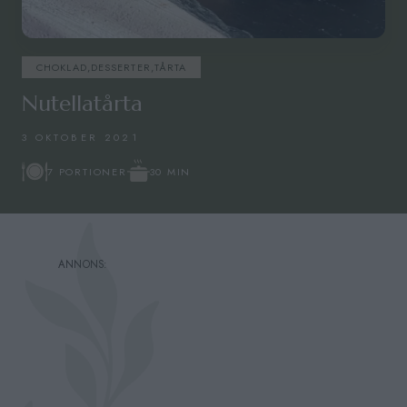
CHOKLAD
,
DESSERTER
,
TÅRTA
Nutellatårta
3 OKTOBER 2021
30 MIN
7 PORTIONER