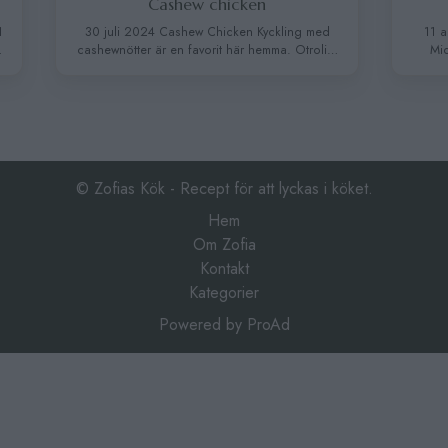
Cashew chicken
​​Spi
30 juli 2024 Cashew Chicken Kyckling med
11 aug 202
cashewnötter är en favorit här hemma. Otroligt
Middag på
gott och enkel rätt som är smakrik och passar
köttfärs och 
perfekt i matlådan. Det ska vara lite hett, men
het smak. So
man kan göra som man gillar själv. När det
genom att ex
kommer till grönsakerna, ta det du har hemma
kryddor 
och gillar. Som broccoli, morötter, minimajs …
önskemål
Continued
ingefära, ri
© Zofias Kök - Recept för att lyckas i köket.
Hem
Om Zofia
Kontakt
Kategorier
Powered by
ProAd