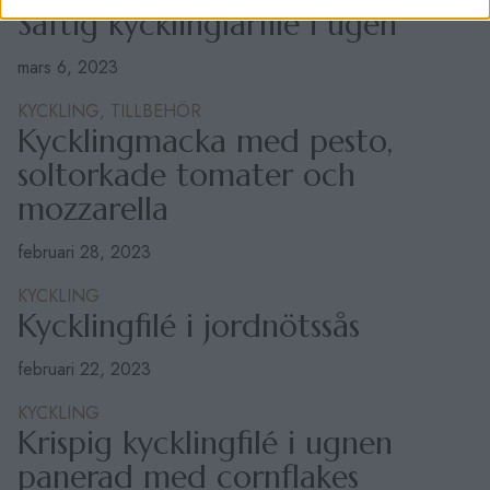
Saftig kycklinglårfilé i ugen
mars 6, 2023
KYCKLING,
TILLBEHÖR
Kycklingmacka med pesto,
soltorkade tomater och
mozzarella
februari 28, 2023
KYCKLING
Kycklingfilé i jordnötssås
februari 22, 2023
KYCKLING
Krispig kycklingfilé i ugnen
panerad med cornflakes