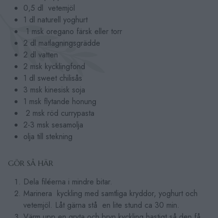
0,5 dl vetemjöl
1 dl naturell yoghurt
1 msk oregano färsk eller torr
2 dl matlagningsgrädde
2 dl vatten
2 msk kycklingfond
1 dl sweet chilisås
3 msk kinesisk soja
1 msk flytande honung
2 msk röd currypasta
2-3 msk sesamolja
olja till stekning
GÖR SÅ HÄR
Dela filéerna i mindre bitar.
Marinera kyckling med samtliga kryddor, yoghurt och
vetemjöl. Låt gärna stå en lite stund ca 30 min.
Värm upp en gryta och bryn kyckling hastigt så den få