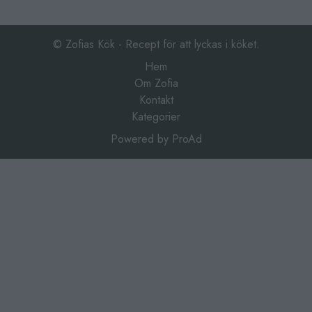
t som man aldrig tröttnar på,
kycklingfiléer som du steker med l
och perfekt till matlådor att
grillkrydda, salt och …
Continue
ENSER 12 st lasagneplattor
 ( 3 st filéer …
Continued
© Zofias Kök - Recept för att lyckas i köket.
Hem
Om Zofia
Kontakt
Kategorier
Powered by
ProAd