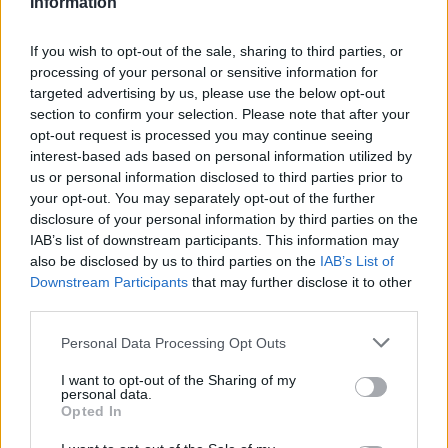
Information
If you wish to opt-out of the sale, sharing to third parties, or
processing of your personal or sensitive information for
targeted advertising by us, please use the below opt-out
section to confirm your selection. Please note that after your
opt-out request is processed you may continue seeing
interest-based ads based on personal information utilized by
us or personal information disclosed to third parties prior to
your opt-out. You may separately opt-out of the further
RECEPT FÖR NAANBRÖD KLICKA HÄR
disclosure of your personal information by third parties on the
IAB’s list of downstream participants. This information may
also be disclosed by us to third parties on the
IAB’s List of
Downstream Participants
that may further disclose it to other
third parties.
INGREDIENSER
Personal Data Processing Opt Outs
3 dl basmatiris
1 gul lök
I want to opt-out of the Sharing of my
personal data.
2 vitlöksklyftor
Opted In
50 g smör