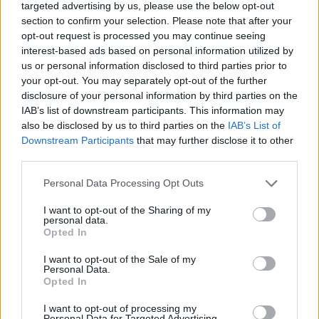
targeted advertising by us, please use the below opt-out
3 dl mjölk
section to confirm your selection. Please note that after your
1 tsk vaniljpasta eller 1 msk vaniljsocker
opt-out request is processed you may continue seeing
3 äggulor
interest-based ads based on personal information utilized by
us or personal information disclosed to third parties prior to
0,5 dl strösocker
your opt-out. You may separately opt-out of the further
2 msk majsstärkelse
disclosure of your personal information by third parties on the
20 g smör
IAB’s list of downstream participants. This information may
also be disclosed by us to third parties on the
IAB’s List of
Downstream Participants
that may further disclose it to other
Chokladganachen:
third parties.
1 dl vispgrädde
Personal Data Processing Opt Outs
200 g mjölkchoklad
I want to opt-out of the Sharing of my
personal data.
GÖR SÅ HÄR
Opted In
Koka upp mjölk, vatten, socker, salt och smör i en
I want to opt-out of the Sale of my
Personal Data.
kastrull.
Opted In
Ta bort kastrullen från plattan och rör ner mjölet snabbt.
Ställ sedan tillbaka kastrullen på plattan igen och värm
I want to opt-out of processing my
Personal Data for Targeted Advertising.