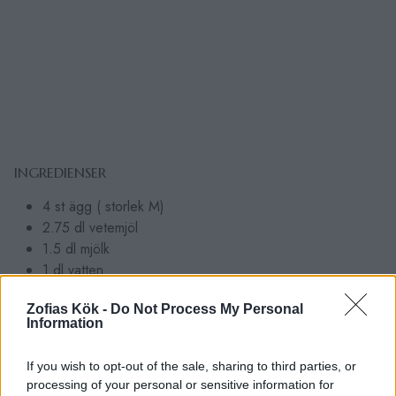
INGREDIENSER
4 st ägg ( storlek M)
2.75 dl vetemjöl
1.5 dl mjölk
1 dl vatten
120 gram smör
Zofias Kök -
Do Not Process My Personal
0.5 tsk salt
Information
0.5 tsk socker
If you wish to opt-out of the sale, sharing to third parties, or
Vaniljkräm:
processing of your personal or sensitive information for