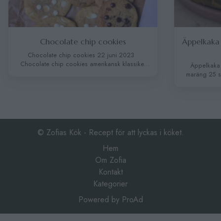
Chocolate chip cookies
Äppelkaka
Chocolate chip cookies 22 juni 2023
Chocolate chip cookies amerikansk klassiker
Äppelkaka
sega i kanter och lite mjuka i mitten. En av mina
maräng 25 s
mest berömda kakor, jag förstår varför för de är
som en dröm, d
vansinnig goda! Tips: För att få smöret mjuk
Servera 
använd en osthyveln och hyvla tunna skivor den
INGREDIEN
blir perfekt som rumsvarmt smör.
smör 2 msk f
INGREDIENSER …
Continued
kanel, mald
smör, 
© Zofias Kök - Recept för att lyckas i köket.
Hem
Om Zofia
Kontakt
Kategorier
Powered by
ProAd