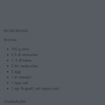
INGREDIENSER
Brownie
150 g smör
2,5 dl strösocker
1, 5 dl kakao
2 tsk vaniljsocker
2 ägg
1 dl vetemjöl
1 nypa salt
1 nyp flingsalt ( att toppa över)
Chokladtryffel: