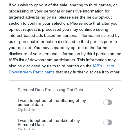
skål. Koka upp grädde, häll den över chokladen och
If you wish to opt-out of the sale, sharing to third parties, or
processing of your personal or sensitive information for
tillsätt smör och låt stå i några minuter tills chokladen har
targeted advertising by us, please use the below opt-out
smält. Rör ihop till en slät och fin tryffel. Låt svalna
section to confirm your selection. Please note that after your
rumstemperatur. Rör om då och då.
opt-out request is processed you may continue seeing
Bred tryffeln ovanpå kakan, toppa med flingsalt. (Om
interest-based ads based on personal information utilized by
chokladtryffel skulle vara för lös, ställ en stund i kylen för
us or personal information disclosed to third parties prior to
att den ska stelna ). Strö över lite flingsalt.
your opt-out. You may separately opt-out of the further
Låt sedan brownie stå i kylen så att chokladen ska stelna
disclosure of your personal information by third parties on the
IAB’s list of downstream participants. This information may
i ca 30 minuter. Skär i önskade stora bitar och servera
also be disclosed by us to third parties on the
IAB’s List of
dina brownies rumstempererade.
Downstream Participants
that may further disclose it to other
third parties.
1 kg lax
Personal Data Processing Opt Outs
1 nypa salt
100 g soltorkade tomater i olja
I want to opt-out of the Sharing of my
personal data.
1 dl creme fraiche
Opted In
1 msk grön pesto
2 st vitlöksklyftor
I want to opt-out of the Sale of my
Personal Data.
50 g riven parmesanost
Opted In