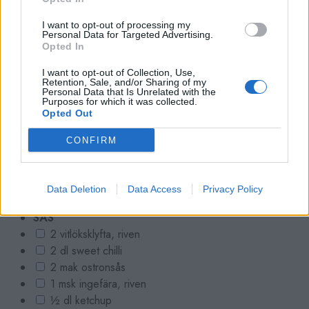
2 msk olivolja
Några blad färsk basilika
I want to opt-out of processing my
Personal Data for Targeted Advertising.
Opted In
PANERING
I want to opt-out of Collection, Use,
1 ½ dl vetemjöl
Retention, Sale, and/or Sharing of my
Personal Data that Is Unrelated with the
1/2 dl majsstärkelse
Purposes for which it was collected.
2 tsk bakpulver
Opted Out
1 ½ msk paprikapulver
CONFIRM
Salt & peppar
1/2 tsk chilipulver
2 tsk grillkydda
Data Deletion
Data Access
Privacy Policy
SÅS
2 vitlöksklyfta, riven
2 dl sweet chilli
2 mak ostronsås
1 msk ingefära, riven
½ dl ketchup