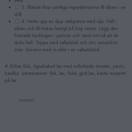
SÅS
3. Blanda ihop samtliga ingredienserna till såsen i en
skål.
4. Hetta upp en djup stekpanna med olja. Häll i
såsen och låt kokas hastigt på hög värme. Lägg den
friterade kycklingen i pannan och vänd runt så att de
täcks helt. Toppa med salladslök och strö sesamfrön
över. Servera med ris eller i en salladsblad.
# Zofias Kök, Ugnsbakad lax med soltorkade tomater, pesto,
basilika parmesanost. fisk, lax, fiske, god lax, bästa receptet
på lax .