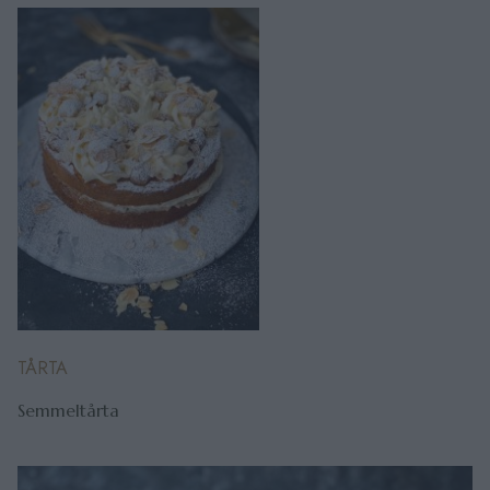
TÅRTA
Semmeltårta