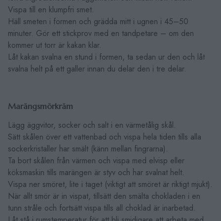
Vispa till en klumpfri smet.
Häll smeten i formen och grädda mitt i ugnen i 45–50
minuter. Gör ett stickprov med en tandpetare – om den
kommer ut torr är kakan klar.
Låt kakan svalna en stund i formen, ta sedan ur den och låt
svalna helt på ett galler innan du delar den i tre delar.
Marängsmörkräm
Lägg äggvitor, socker och salt i en värmetålig skål.
Sätt skålen över ett vattenbad och vispa hela tiden tills alla
sockerkristaller har smält (känn mellan fingrarna).
Ta bort skålen från värmen och vispa med elvisp eller
köksmaskin tills marängen är styv och har svalnat helt.
Vispa ner smöret, lite i taget (viktigt att smöret är riktigt mjukt).
När allt smör är in vispat, tillsätt den smälta chokladen i en
tunn stråle och fortsätt vispa tills all choklad är inarbetad.
Låt stå i rumstemperatur för att bli smidigare att arbeta med.