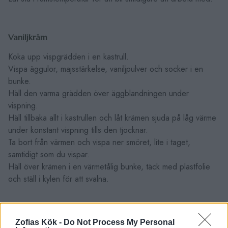
Vaniljkräm
Koka upp vispgrädden i en kastrull.
Vispa äggulor, majsstärkelse, vaniljpulver och socker i en
bunke.
Häll den varma grädden över äggblandningen under
vispning.
Häll tillbaka allt i kastrullen och låt krämen sjuda på låg värme
under konstant vispning tills den tjocknar.
Ta bort från värmen och vispa ner smöret, lite i taget,
samtidigt som du vispar.
Häll över krämen i en värmetålig bunke, täck med plastfolie
och ställ i kylen för att svalna.
Hallonkräm
Zofias Kök -
Do Not Process My Personal