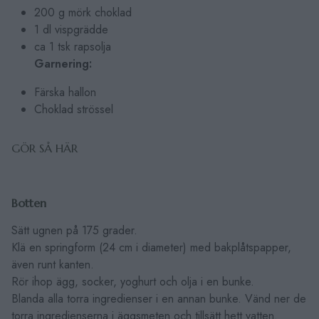
200 g mörk choklad
1 dl vispgrädde
ca 1 tsk rapsolja
Garnering:
Färska hallon
Choklad strössel
GÖR SÅ HÄR
Botten
Sätt ugnen på 175 grader.
Klä en springform (24 cm i diameter) med bakplåtspapper,
även runt kanten.
Rör ihop ägg, socker, yoghurt och olja i en bunke.
Blanda alla torra ingredienser i en annan bunke. Vänd ner de
torra ingredienserna i äggsmeten och tillsätt hett vatten.