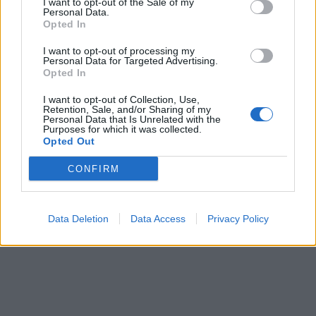
Ta ut tårtan och placera den på ett tårtfat.
I want to opt-out of the Sale of my
Personal Data.
Bred smörkräm runt hela tårtan och ställ i kylen en stund.
Opted In
Ta ut den och bred på ytterligare ett lager smörkräm. Ställ
tillbaka i kylen.
I want to opt-out of processing my
Personal Data for Targeted Advertising.
Opted In
I want to opt-out of Collection, Use,
Chokladganache
Retention, Sale, and/or Sharing of my
Personal Data that Is Unrelated with the
Purposes for which it was collected.
Hacka chokladen och lägg den i en värmetålig skål.
Opted Out
Koka upp grädden och häll den över chokladen.
Tillsätt oljan och blanda väl tills ganachen blir len och jämn.
CONFIRM
Låt stå i rumstemperatur.
Häll sedan över tårtan – börja med kanterna så att det rinner
ner tunna droppar med hjälp av en sked.
Data Deletion
Data Access
Privacy Policy
Garnera med hallon och chokladströssel.