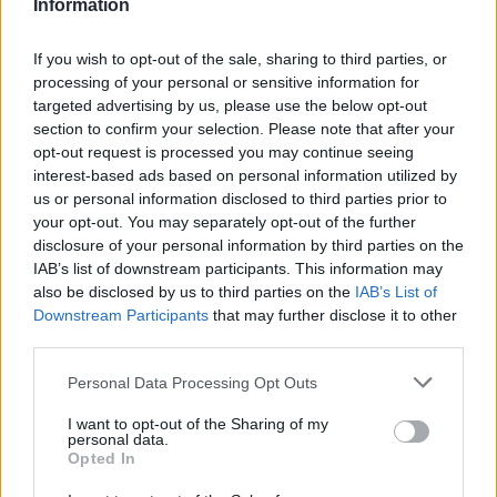
Information
Tina hallonen och mixa dem med stavmixer till en puré.
Häll purén i en kastrull och blanda med övriga ingredienser.
If you wish to opt-out of the sale, sharing to third parties, or
Koka upp under omrörning tills krämen har tjocknat.
processing of your personal or sensitive information for
Häll krämen i en skål och låt svalna.
targeted advertising by us, please use the below opt-out
section to confirm your selection. Please note that after your
opt-out request is processed you may continue seeing
interest-based ads based on personal information utilized by
Montera tårtan
us or personal information disclosed to third parties prior to
your opt-out. You may separately opt-out of the further
Montera tårtan i samma springform som du bakade bottnarna
disclosure of your personal information by third parties on the
i.
IAB’s list of downstream participants. This information may
Börja med att täcka formen med plastfolie.
also be disclosed by us to third parties on the
IAB’s List of
Lägg i den första bottnen. Spritsa en tunn ring av smörkräm
Downstream Participants
that may further disclose it to other
längs kanten.
third parties.
Fyll med hälften av vaniljkrämen.
Personal Data Processing Opt Outs
Lägg på den andra bottnen och upprepa med smörkräm.
Fyll med resten av vaniljkrämen och hallonkrämen.
I want to opt-out of the Sharing of my
personal data.
Lägg på den tredje bottnen, täck hela formen med plastfolie
Opted In
och ställ i kylen i 1–2 timmar eller över natten.