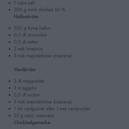
1 nypa salt
200 g mörk choklad 60 %
Hallonkräm
:
300 g frysta hallon
0,5 dl strösocker
0,5 dl vatten
2 msk limejuice
3 msk majsstärkelse (maizena)
Vaniljkräm
:
3 dl vispgrädde
3 st äggulor
0,5 dl socker
3 msk majsstärkelse (maizena)
1 tsk vaniljpulver eller 1 msk vaniljsocker
25 g smör, rumsvarm
Chokladganache
: