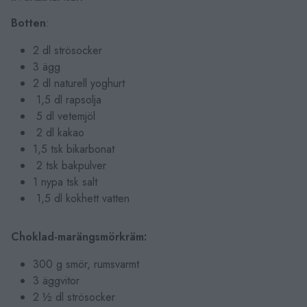
Botten
:
2 dl strösocker
3 ägg
2 dl naturell yoghurt
1,5 dl rapsolja
5 dl vetemjöl
2 dl kakao
1,5 tsk bikarbonat
2 tsk bakpulver
1 nypa tsk salt
1,5 dl kokhett vatten
Choklad-marängsmörkräm:
300 g smör, rumsvarmt
3 äggvitor
2 ½ dl strösocker