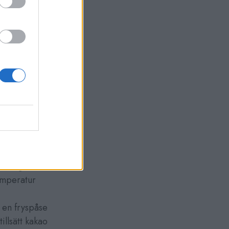
o
 och koka upp
 122 grader.
temperatur
 en fryspåse
illsätt kakao