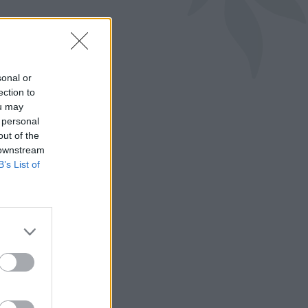
sonal or
ection to
ou may
 personal
out of the
 downstream
B’s List of
 kakao100 g