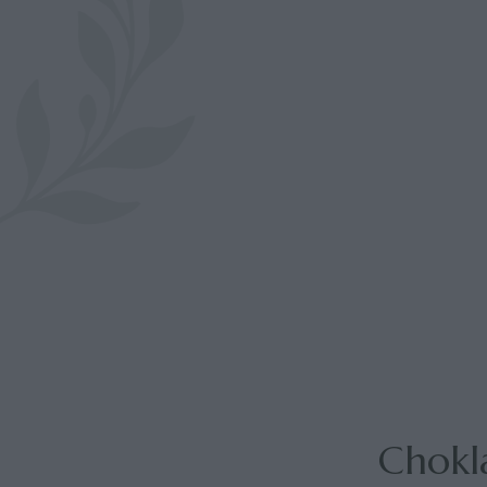
Chokl