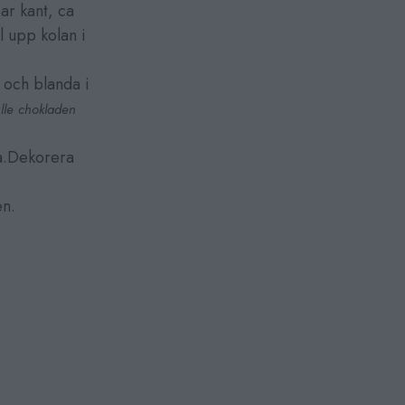
ar kant, ca
l upp kolan i
 och blanda i
ulle chokladen
na.Dekorera
en.