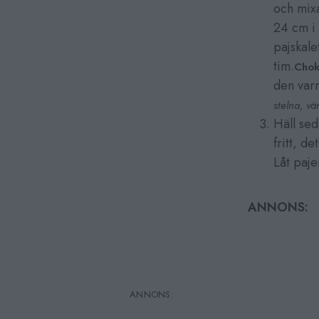
och mixa
24 cm i 
pajskale
tim.
Chok
den varm
stelna, v
Häll sed
fritt, d
Låt paje
ANNONS: