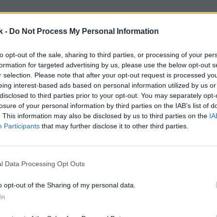
k -
Do Not Process My Personal Information
to opt-out of the sale, sharing to third parties, or processing of your per
formation for targeted advertising by us, please use the below opt-out s
r selection. Please note that after your opt-out request is processed y
eing interest-based ads based on personal information utilized by us or
disclosed to third parties prior to your opt-out. You may separately opt-
losure of your personal information by third parties on the IAB’s list of
. This information may also be disclosed by us to third parties on the
IA
Participants
that may further disclose it to other third parties.
l Data Processing Opt Outs
o opt-out of the Sharing of my personal data.
 digestivekex med choklad ( andra kex funkar också)1/2 dl
In
mör