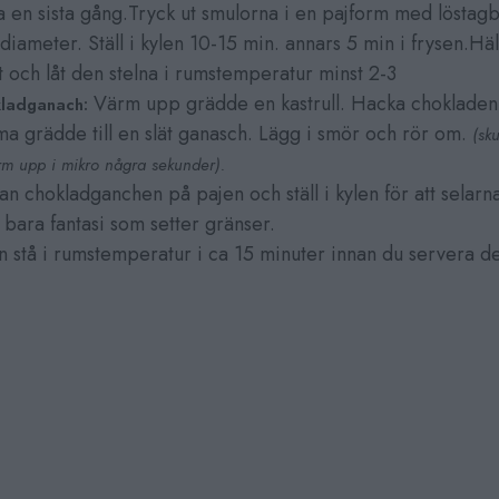
 en sista gång.Tryck ut smulorna i en pajform med löstagb
diameter. Ställ i kylen 10-15 min. annars 5 min i frysen.Häl
t och låt den stelna i rumstemperatur minst 2-3
Värm upp grädde en kastrull. Hacka chokladen
ladganach:
a grädde till en slät ganasch. Lägg i smör och rör om.
(sk
ärm upp i mikro några sekunder).
an chokladganchen på pajen och ställ i kylen för att selar
et bara fantasi som setter gränser.
n stå i rumstemperatur i ca 15 minuter innan du servera d