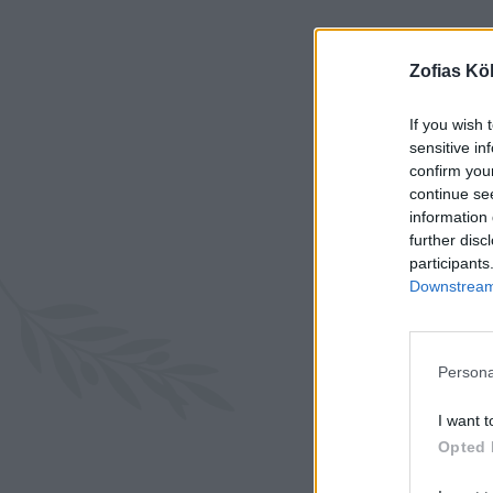
Zofias Kö
If you wish 
sensitive in
confirm you
continue se
information 
further disc
participants
Downstream 
Persona
I want t
16-17 st
Opted 
smält s