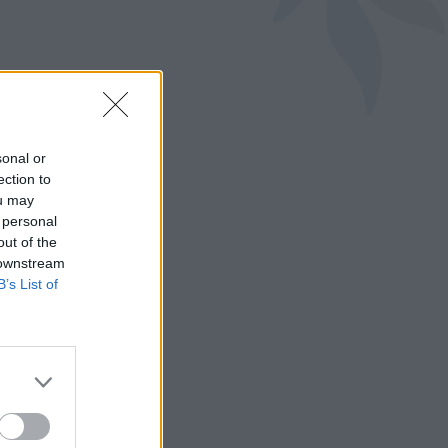
sonal or
ection to
ou may
 personal
out of the
 downstream
B’s List of