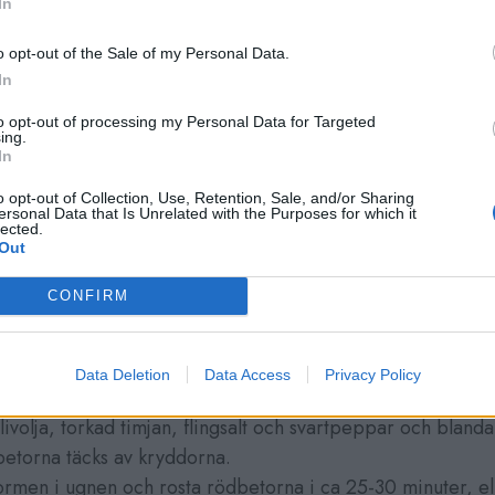
In
olivolja
kad eller färsk timjan
o opt-out of the Sale of my Personal Data.
flingsalt
In
svartpeppar
to opt-out of processing my Personal Data for Targeted
taost
ing.
In
mjan för garnering
o opt-out of Collection, Use, Retention, Sale, and/or Sharing
ersonal Data that Is Unrelated with the Purposes for which it
lected.
Out
CONFIRM
en till 225 grader.
ch skala rödbetorna och skär dem i mindre bitar.
Data Deletion
Data Access
Privacy Policy
betorna på en ugnsplåt eller i en ugnsfast form.
 olivolja, torkad timjan, flingsalt och svartpeppar och blanda
betorna täcks av kryddorna.
formen i ugnen och rosta rödbetorna i ca 25-30 minuter, elle