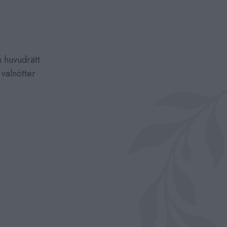
n huvudrätt
 valnötter