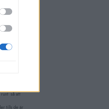
 runt så att
r tills de är