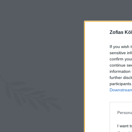
Zofias Kö
If you wish 
sensitive in
confirm you
continue se
information 
further disc
participants
Downstream 
Persona
INGREDIEN
I want t
5-6 med