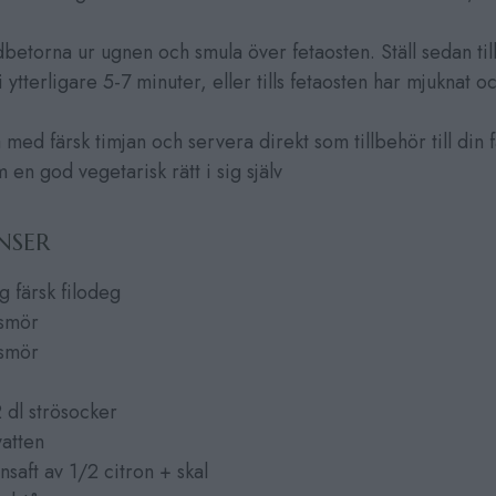
dbetorna ur ugnen och smula över fetaosten. Ställ sedan ti
 ytterligare 5-7 minuter, eller tills fetaosten har mjuknat och
med färsk timjan och servera direkt som tillbehör till din f
m en god vegetarisk rätt i sig själv
NSER
 färsk filodeg
smör
smör
 dl strösocker
vatten
nsaft av 1/2 citron + skal