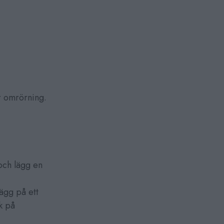
r omrörning.
och lägg en
ägg på ett
k på