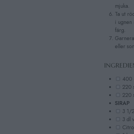
mjuka.
Ta ut rö
i ugnen i
färg.
Garnera 
eller so
INGREDIE
400 g
220 
220 
SIRAP
3 1/2
3 dl 
Citro