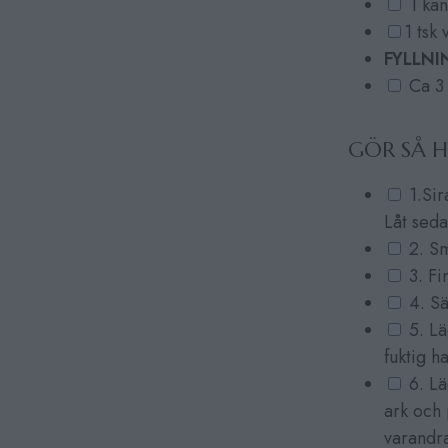
1 kan
1 tsk 
FYLLNI
Ca 3 
GÖR SÅ 
1.Sir
Låt seda
2. Smä
3. Fi
4. Sä
5. Lä
fuktig h
6. Lä
ark och 
varandr