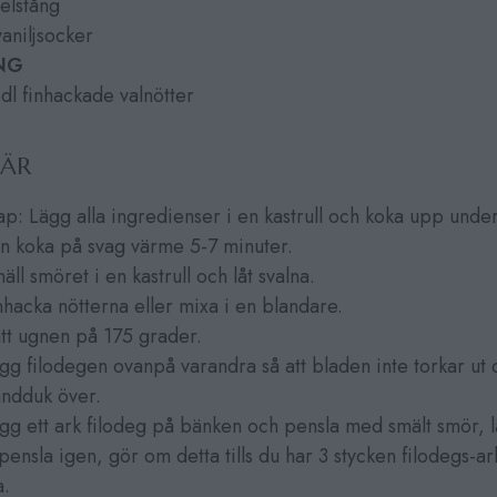
elstång
vaniljsocker
NG
dl finhackade valnötter
HÄR
ap: Lägg alla ingredienser i en kastrull och koka upp unde
n koka på svag värme 5-7 minuter.
ll smöret i en kastrull och låt svalna.
nhacka nötterna eller mixa i en blandare.
tt ugnen på 175 grader.
gg filodegen ovanpå varandra så att bladen inte torkar ut 
andduk över.
gg ett ark filodeg på bänken och pensla med smält smör, l
pensla igen, gör om detta tills du har 3 stycken filodegs-ar
a.