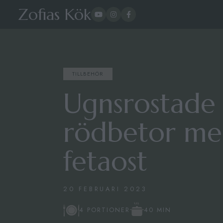
Zofias Kök
TILLBEHÖR
Ugnsrostade
rödbetor m
fetaost
20 FEBRUARI 2023
40 MIN
4 PORTIONER