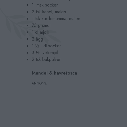
1 msk socker
2 tsk kanel, malen
1 tsk kardemumma, malen
75 g smör
1 dl mjölk
2 ägg
1 ½ dl socker
3 ½ vetemjöl
2 tsk bakpulver
Mandel & havretosca