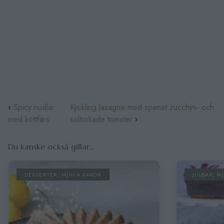
​​Spicy nudlar
Kyckling lasagne med spenat zucchini- och
med köttfärs
soltorkade tomater
Du kanske också gillar...
DESSERTER
,
MJUKA KAKOR
JULBAK
,
M