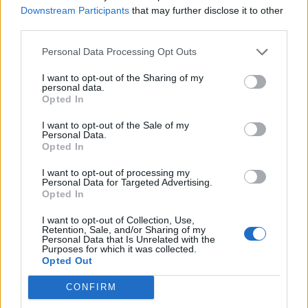
Downstream Participants
that may further disclose it to other
100 g smör
third parties.
1 ½ dl strösocker
Personal Data Processing Opt Outs
1 dl ljus sirap
½ dl vispgrädde
I want to opt-out of the Sharing of my
1 dl havregryn
personal data.
Opted In
100 g mandelspån
I want to opt-out of the Sale of my
Personal Data.
GÖR SÅ HÄR
Opted In
Sätt ugnen på 175 grader under-och övervärmen.
I want to opt-out of processing my
Personal Data for Targeted Advertising.
Klä en form med löstagbar kant, 24 cm i diameter med
Opted In
bakplåtspapper.
Skala och skär äpplen i små bitar. Lägg äpplen i en skål
I want to opt-out of Collection, Use,
Retention, Sale, and/or Sharing of my
och blanda med kanel, socker och kardemumman. Ställ
Personal Data that Is Unrelated with the
Purposes for which it was collected.
åt sidan.
Opted Out
Smält smör i en kastrull. Dra bort av värmen och tillsätt
mjölk.
CONFIRM
Vispa ägg och socker pösigt i en bunke. Sikta ner de