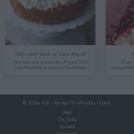
Tårta med smak av Lotus Biscoff
Mar
Tårta med smak av Lotus Biscoff 4 juni 2023
25 jan 2025 
Lotus Biscoff kex är redan en favorit bland
marängrulltårta 
många men tänk dig att ha dessa smaker i en
En ljuvligt fluff
tårta?.. Galet gott! Den krämiga och lena
maräng, knäcki
konsistensen av karamelliserade kaksmaken
jordgubbar. Den b
som är helt oemotståndlig, varje tugga är en
som dessert på kal
upplevelse som bara smälter i munnen.
bäst av allt-den ä
INGREDIENSER Botten: 4 …
Continued
Tips: Vi
© Zofias Kök - Recept för att lyckas i köket.
Hem
Om Zofia
Kontakt
Kategorier