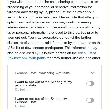
If you wish to opt-out of the sale, sharing to third parties, or
processing of your personal or sensitive information for
Cream cheesefrosting
targeted advertising by us, please use the below opt-out
section to confirm your selection. Please note that after your
500 g färskost, naturell
opt-out request is processed you may continue seeing
5 dl vispgrädde
interest-based ads based on personal information utilized by
1 msk vaniljsocker
us or personal information disclosed to third parties prior to
2,5 dl florsocker
your opt-out. You may separately opt-out of the further
disclosure of your personal information by third parties on the
IAB’s list of downstream participants. This information may
also be disclosed by us to third parties on the
IAB’s List of
Downstream Participants
that may further disclose it to other
Fyllning
third parties.
1 burk körsbärsmarmelad (390–400 g)
Personal Data Processing Opt Outs
I want to opt-out of the Sharing of my
Garnering:
personal data.
Opted In
Körsbärs
I want to opt-out of the Sale of my
Ätbart glitter
Personal Data.
Opted In