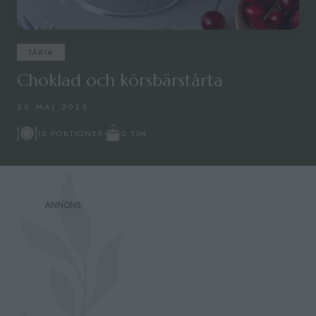
TÅRTA
Choklad och körsbärstårta
26 MAJ 2023
2 TIM
12 PORTIONER