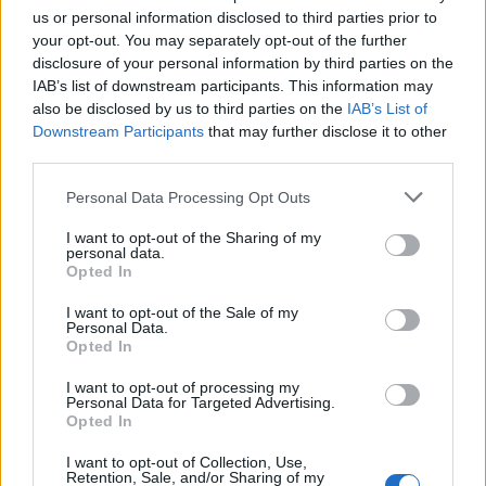
us or personal information disclosed to third parties prior to
your opt-out. You may separately opt-out of the further
disclosure of your personal information by third parties on the
IAB’s list of downstream participants. This information may
also be disclosed by us to third parties on the
IAB’s List of
Downstream Participants
that may further disclose it to other
INGREDIENSER
third parties.
400 g färsk filodeg
Personal Data Processing Opt Outs
220 smör
I want to opt-out of the Sharing of my
220 smör
personal data.
SIRAP
Opted In
3 1/2 dl strösocker
I want to opt-out of the Sale of my
3 dl vatten
Personal Data.
Citronsaft av 1/2 citron + skal
Opted In
1 kanelstång
I want to opt-out of processing my
1 tsk vaniljsocker
Personal Data for Targeted Advertising.
FYLLNING
Opted In
Ca 3 dl finhackade valnötter
I want to opt-out of Collection, Use,
Retention, Sale, and/or Sharing of my