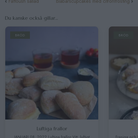
Fattoush sallad
Blåbärscupcakes med citronfrosting
Du kanske också gillar...
BRÖD
BRÖD
Luftiga frallor
JANUARI 08, 2022 Luftiga frallor Vitt, luftigt
Frasiga och 