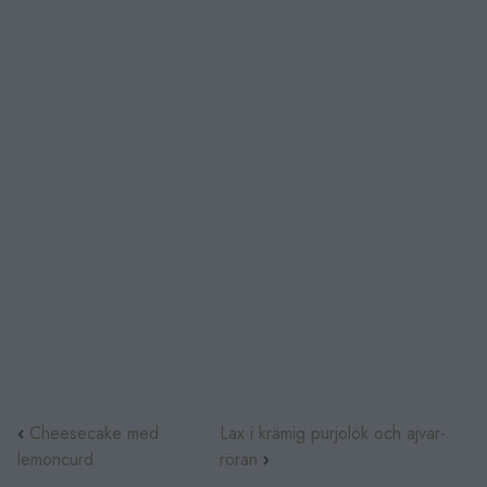
Cheesecake med
Lax i krämig purjolök och ajvar-
lemoncurd
röran