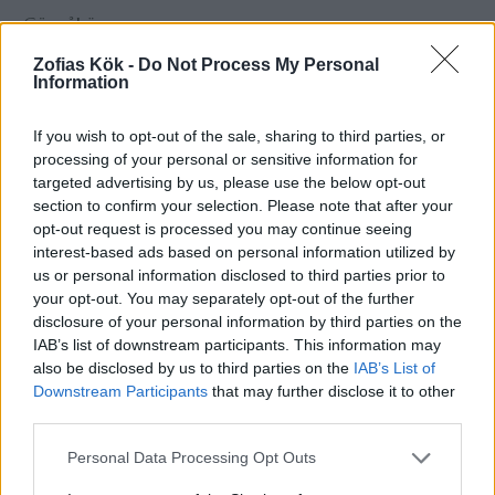
Gör såhär:
På kvällen
: Rör ut jästen i vattnet i en bunke. Blanda i
Zofias Kök -
Do Not Process My Personal
olja och salt. Häll i hälften vetemjöl och blanda in, med
Information
en trädslev. Tillsätt sedan resten av mjölet och rör ihop
till en kladdig deg.
If you wish to opt-out of the sale, sharing to third parties, or
Täck med plastfolie. Låt jäsa i rumstemperatur ca 1 tim.
processing of your personal or sensitive information for
Ställ sedan bunken in i kylen över natten minst 10 tim.
targeted advertising by us, please use the below opt-out
På morgonen:
Värn upp ugnen på 225 grader.
section to confirm your selection. Please note that after your
opt-out request is processed you may continue seeing
Släpp upp degen på mjölat bakbord. Knåda inte utan
interest-based ads based on personal information utilized by
gör till en rektangel ca 2 cm tjock och skär till ca 4 st
us or personal information disclosed to third parties prior to
ciabattabröd eller så stora bitar man önskar. Lägg över
your opt-out. You may separately opt-out of the further
på plåten kläd med bakplåtspapper ( strö på även mjöl
disclosure of your personal information by third parties on the
på bakplåtspapper) strö sedan över lite mjöl eller
IAB’s list of downstream participants. This information may
mannagryn på på brödet.
also be disclosed by us to third parties on the
IAB’s List of
Grädda mitt i ugnen på 225 grader i ca 18-20 minuter,
Downstream Participants
that may further disclose it to other
third parties.
eller tills bröden fått en gyllenbrun färg. Släng in två st.
isbitar i botten av ugnen när du sätter in bröden. (
is
Personal Data Processing Opt Outs
använder man för att få en saftig bröd och brödet får en