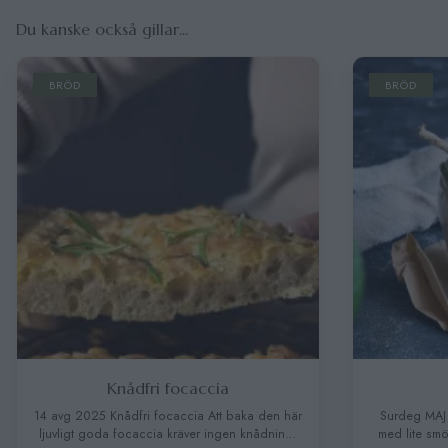
Du kanske också gillar...
BRÖD
Surdeg
en här
Surdeg MAJ 18, 2021 Nybakat surdegsbröd
dning,
med lite smör på en livet! Och doften av den