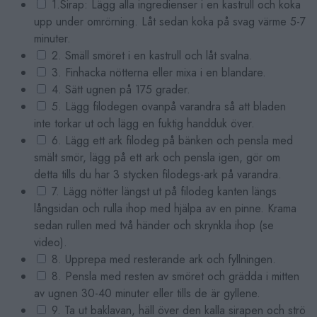
1.Sirap: Lägg alla ingredienser i en kastrull och koka
upp under omrörning. Låt sedan koka på svag värme 5-7
minuter.
2. Smäll smöret i en kastrull och låt svalna.
3. Finhacka nötterna eller mixa i en blandare.
4. Sätt ugnen på 175 grader.
5. Lägg filodegen ovanpå varandra så att bladen
inte torkar ut och lägg en fuktig handduk över.
6. Lägg ett ark filodeg på bänken och pensla med
smält smör, lägg på ett ark och pensla igen, gör om
detta tills du har 3 stycken filodegs-ark på varandra.
7. Lägg nötter längst ut på filodeg kanten längs
långsidan och rulla ihop med hjälpa av en pinne. Krama
sedan rullen med två händer och skrynkla ihop (se
video).
8. Upprepa med resterande ark och fyllningen.
8. Pensla med resten av smöret och grädda i mitten
av ugnen 30-40 minuter eller tills de är gyllene.
9. Ta ut baklavan, häll över den kalla sirapen och strö