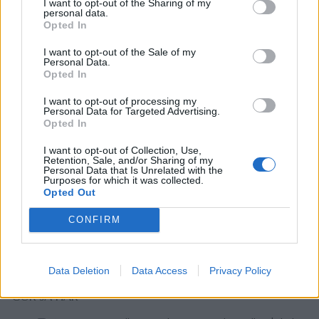
härlig skorpa)
. Låt svalna på plåten.
I want to opt-out of the Sharing of my
personal data.
Njut medan brödet är fortfarande varm och härlig.
Opted In
I want to opt-out of the Sale of my
INGREDIENSER
Personal Data.
Opted In
400 g färsk filodeg
I want to opt-out of processing my
220 smör
Personal Data for Targeted Advertising.
220 smör
Opted In
SIRAP
I want to opt-out of Collection, Use,
3 1/2 dl strösocker
Retention, Sale, and/or Sharing of my
3 dl vatten
Personal Data that Is Unrelated with the
Purposes for which it was collected.
Citronsaft av 1/2 citron + skal
Opted Out
1 kanelstång
CONFIRM
1 tsk vaniljsocker
FYLLNING
Ca 3 dl finhackade valnötter
Data Deletion
Data Access
Privacy Policy
GÖR SÅ HÄR