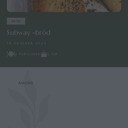
BRÖD
Subway -bröd
15 OKTOBER 2025
2 TIM
4 PORTIONER