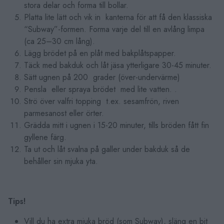
stora delar och forma till bollar.
Platta lite lätt och vik in kanterna för att få den klassiska
“Subway”-formen. Forma varje del till en avlång limpa
(ca 25–30 cm lång).
Lägg brödet på en plåt med bakplåtspapper.
Täck med bakduk och låt jäsa ytterligare 30-45 minuter.
Sätt ugnen på 200 grader (över-undervärme)
Pensla eller spraya brödet med lite vatten. .
Strö över valfri topping t.ex. sesamfrön, riven
parmesanost eller örter.
Grädda mitt i ugnen i 15-20 minuter, tills bröden fått fin
gyllene färg.
Ta ut och låt svalna på galler under bakduk så de
behåller sin mjuka yta.
Tips!
Vill du ha extra mjuka bröd (som Subway), släng en bit