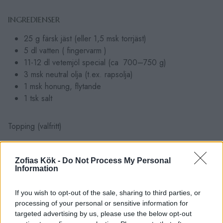
INGREDIENSER
25 g färsk jäst (eller 1,5 msk torrjäst)
5 dl vatten ( fingervarm )
11-12 dl vetemjöl special (ca 700–750 g)
3 msk neutral olja (t.ex. rapsolja)
1 msk honung, flytande
1 tsk salt
Topping (valfritt)
Zofias Kök -
Do Not Process My Personal
Information
If you wish to opt-out of the sale, sharing to third parties, or
processing of your personal or sensitive information for
targeted advertising by us, please use the below opt-out