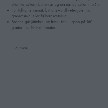
eller lite vatten i botten av ugnen när du sätter in plåten.
För fullkorns variant: byt ut 2–3 dl vetemjölet mot
grahamsmjöl eller fullkornsvetemjöl.
Bröden går jättebra att frysa tina i ugnen på 160
grader i ca 10 min minuter.