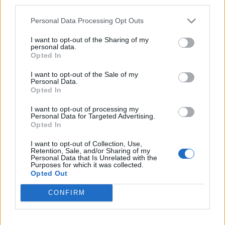
third parties.
Personal Data Processing Opt Outs
Sås:
– 1 dl sweet chilisås
I want to opt-out of the Sharing of my
personal data.
Opted In
– 2 msk farinsocker eller strösocker
– 1 dl ostronsås
I want to opt-out of the Sale of my
– 2-3 msk japansk soja
Personal Data.
Opted In
– 1 msk majsstärkelse
– 1 msk riven färsk ingefära
I want to opt-out of processing my
– 1 msk risvinäger
Personal Data for Targeted Advertising.
Opted In
– 1 kycklingbuljongtärning eller fond (löses upp i 1 dl
kokande vatten)
I want to opt-out of Collection, Use,
Retention, Sale, and/or Sharing of my
Personal Data that Is Unrelated with the
GÖR SÅ HÄR
Purposes for which it was collected.
Opted Out
CONFIRM
Skära kycklingen i tunna strimlor. Blanda med
majsstärkelse, bakpulver, salt och färskpressad vitlök.
Skala moroten och skär den sedan i smala stavar, skär