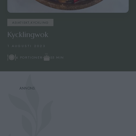
ASIATISKT
,
KYCKLING
Kycklingwok
1 AUGUSTI 2023
35 MIN
4 PORTIONER