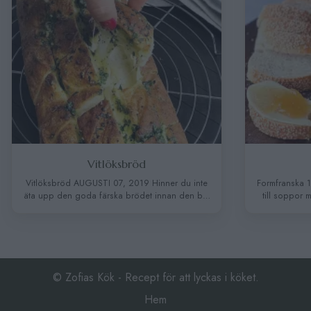
Formfranska
nner du inte
Formfranska 18 aug 2023 Perfekt som tillbehör
nan den blir
till soppor men är också jättegott att rosta till
jättebra tips
frukost. Ett riktigt saftig och fluffigt bröd.
änsla av
Receptet ger 2. st limpor. INGREDIENSER 25 g
nska vi
färsk jäst 5 dl fingervarmt vatten 1 tsk honung
 limpa3-4
1 tsk salt 2 msk olivolja 12-13 dl vetemjöl + ½
an ( går lika
dl till utbakning Sesamfrö …
Continued
altOst …
© Zofias Kök - Recept för att lyckas i köket.
Hem