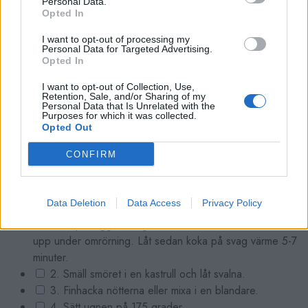
Personal Data.
220 smör
Opted In
220 smör
I want to opt-out of processing my
SIRAP
Personal Data for Targeted Advertising.
3 1/2 dl strösocker
Opted In
3 dl vatten
I want to opt-out of Collection, Use,
Citronsaft av 1/2 citron + skal
Retention, Sale, and/or Sharing of my
Personal Data that Is Unrelated with the
1 kanelstång
Purposes for which it was collected.
1 tsk vaniljsocker
Opted Out
FYLLNING
CONFIRM
Ca 3 dl finhackade valnötter
GÖR SÅ HÄR
Data Deletion
Data Access
Privacy Policy
1.Sirap: Lägg alla ingredienser i en kastrull och koka
upp under omrörning. Låt sedan koka på svag värme 5-7
minuter.
2. Smäll smöret i en kastrull och låt svalna.
3. Finhacka nötterna eller mixa i en blandare.
4. Sätt ugnen på 175 grader.