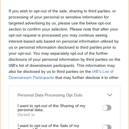
If you wish to opt-out of the sale, sharing to third parties, or
processing of your personal or sensitive information for
targeted advertising by us, please use the below opt-out
section to confirm your selection. Please note that after your
opt-out request is processed you may continue seeing
interest-based ads based on personal information utilized by
Sätt ugnen på 200 grader.
us or personal information disclosed to third parties prior to
Blanda alla torra ingredienser i en bunke.
your opt-out. You may separately opt-out of the further
Rör i filmjölk, honung och fikonen. Rör ihop allt till en
disclosure of your personal information by third parties on the
kladdig smet.
IAB’s list of downstream participants. This information may
also be disclosed by us to third parties on the
IAB’s List of
Häll upp smeten i en limpform, ca 1,5 liter, klädd med
Downstream Participants
that may further disclose it to other
bakplåtspapper.
third parties.
Grädda i nedre delen av ugnen ca 50-60 minuter.
Ta upp limpan ur formen och låt den svalna under
Personal Data Processing Opt Outs
bakduk.
I want to opt-out of the Sharing of my
personal data.
Opted In
INGREDIENSER
I want to opt-out of the Sale of my
400 g färsk filodeg